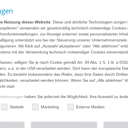
ngen
onische Organisationskultur aus Sicht der
nziska Bechtel, AGAPLESION Institut für Theologie –
die Nutzung dieser Website
. Diese und ähnliche Technologien sorgen 
 verschiedenen Teams ein Kick-off veranstaltet.
kzeptieren"
verwenden wir gesetzmäßig technisch notwendige Cookies 
 Komforteinstellungen, zur Anzeige externer sowie personalisierter Inh
mitteilen
teilen
mail
drucken
nwilligung unterstützt uns bei der Steuerung unserer Unternehmensziele
figurieren. Mit Klick auf
„Auswahl akzeptieren
“ oder
"Alle ablehnen"
erkl
tens mit der Verwendung technisch notwendiger Cookies einverstand
ationskultur ist ein von der Diakonie Schleswig-Holstein
leitet und ausgearbeitet wurde das Projekt von Eva-Maria-
assen, willigen Sie je nach Cookie gemäß Art. 49 Abs. 1 S. 1 lit. a DS
und Anita Pungs-Niemeier, Diakonisches Werk Schleswig-
dern, u.a. in der USA verarbeitet werden. Dort kann der europäische Da
 die Praxis. Der Methodenkoffer soll dazu beitragen, sich
den. Es besteht insbesondere das Risiko, dass Ihre Daten durch Dritt
nische Organisationskultur ins Gespräch zu kommen.
ichkeiten, verarbeitet werden können. Wenn Sie auf
„Alle ablehnen“
kl
cht statt.
ewohner:innen zusammen mit Mitarbeiter:innen und
e Organisationskultur in den Austausch zu kommen.
estimmungen
haben Sie jederzeit die Möglichkeit, Ihre Auswahl zu änd
rtigkeiten der Bewohner:innen.
ch, den Umgang mit einer Kamera oder einem Handy zu
Statistik
Marketing
Externe Medien
e Gefahrenzone fotografisch festzuhalten.
 aktiven Austausch mit anderen, um sich über sehenswerte
Bi