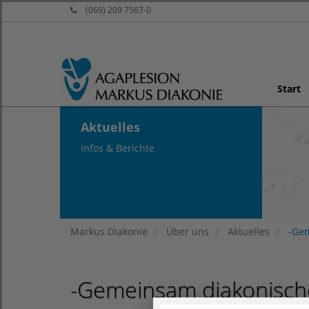
(069) 209 7567-0
Start
Aktuelles
Infos & Berichte
Markus Diakonie
Über uns
Aktuelles
-Gem
-Gemeinsam diakonische