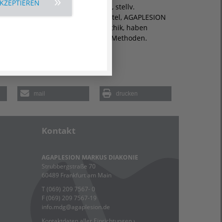
AKZEPTIEREN
legedienstleitung, Carolin Zimmer, stellv.
ausleitung und Dr. Franziska Bechtel, AGAPLESION
stitut für Theologie – Diakonie – Ethik, haben
ichtlich Spaß bei der Auswahl der Methoden.
mail
drucken
Kontakt
AGAPLESION MARKUS DIAKONIE
Strubbergstraße 70
60489 Frankfurt am Main
T (069) 209 7567- 0
F (069) 209 7567-19
info.mdg
@
agaplesion.de
Kontaktdaten aller Einrichtungen ›