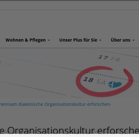
Wohnen & Pflegen
Unser Plus für Sie
Über uns
einsam diakonische Organisationskultur erforschen-
 Organisationskultur erforsch