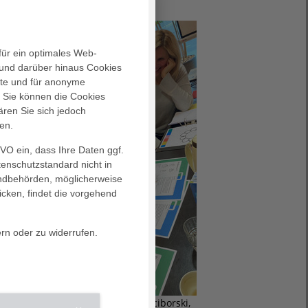
für ein optimales Web-
und darüber hinaus Cookies
alte und für anonyme
. Sie können die Cookies
ären Sie sich jedoch
en.
GVO ein, dass Ihre Daten ggf.
tenschutzstandard nicht in
landbehörden, möglicherweise
icken, findet die vorgehend
ern oder zu widerrufen.
ldunterschrift (v.l.n.r.): Cornelia Sciborski,