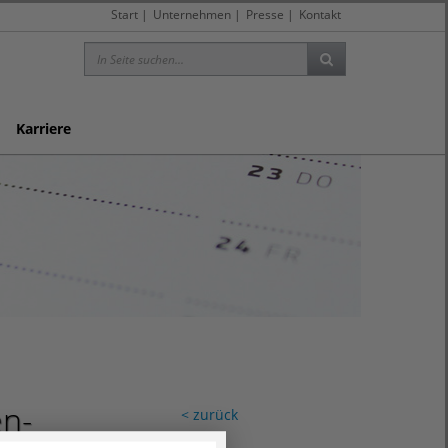
Start
|
Unternehmen
|
Presse
|
Kontakt
Karriere
en-
< zurück