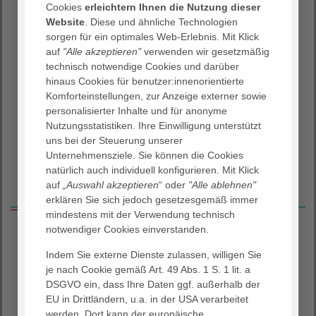
Cookies
erleichtern Ihnen die Nutzung dieser
Wir begegnen allen Menschen mit Herzlichkeit und
Website
. Diese und ähnliche Technologien
Respekt.
sorgen für ein optimales Web-Erlebnis. Mit Klick
auf
"Alle akzeptieren"
verwenden wir gesetzmäßig
Unsere Häuser sind geprägt von einem behaglichen
technisch notwendige Cookies und darüber
Wohnambiente.
hinaus Cookies für benutzer:innenorientierte
Wir arbeiten nach modernsten Qualitäts- und
Komforteinstellungen, zur Anzeige externer sowie
Pflegestandards.
personalisierter Inhalte und für anonyme
Im Rahmen der Langzeitpflege sind wir besonders
Nutzungsstatistiken. Ihre Einwilligung unterstützt
qualifiziert in der Betreuung von Menschen mit
uns bei der Steuerung unserer
Demenz.
Unternehmensziele. Sie können die Cookies
natürlich auch individuell konfigurieren. Mit Klick
auf
„Auswahl akzeptieren
“ oder
"Alle ablehnen"
Bundesweit im Verbund von AGAPLESION
erklären Sie sich jedoch gesetzesgemäß immer
mindestens mit der Verwendung technisch
notwendiger Cookies einverstanden.
Zentrale Qualitätskontrolle
Indem Sie externe Dienste zulassen, willigen Sie
Es uns wichtig, dass sich Bewohner:innen und Gäste in
je nach Cookie gemäß Art. 49 Abs. 1 S. 1 lit. a
unseren Einrichtungen rundum sicher fühlen und
DSGVO ein, dass Ihre Daten ggf. außerhalb der
unsere Qualität für Sie erlebbar ist. Das
EU in Drittländern, u.a. in der USA verarbeitet
Qualitätsmanagement-System (QM-System) der
werden. Dort kann der europäische