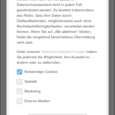
AGAPLESION gAG basiert auf den Anforderungen der DIN
Datenschutzstandard nicht in jedem Fall
EN ISO 9001 und berücksichtigt das spezifische
gewährleistet werden. Es besteht insbesondere
Wertesystem eines konfessionellen Unternehmens. Diese
das Risiko, dass Ihre Daten durch
Anforderungen sind beispielsweise:
Drittlandbehörden, möglicherweise auch ohne
Rechtsbehelfsmöglichkeiten, verarbeitet werden
Befragungen und Meinungsmanagement
können. Wenn Sie auf
„Alle ablehnen“
klicken,
Interne Audits; Lieferanten- und
findet die vorgehend beschriebene Übermittlung
Dienstleisterbewertungen
nicht statt.
Management- und Risikobewertungen
Critical Incident Reporting System (CIRS)
Unter unseren
Datenschutzbestimmungen
haben
Sie jederzeit die Möglichkeit, Ihre Auswahl zu
ändern oder zu widerrufen.
Kompetenzzentrum Wohnen & Pflegen
Das Kompetenzzentrum wurde geschaffen, um die
Notwendige Cookies
bundesweit über 40 Wohn- und Pflegeeinrichtungen mit
Statistik
ihren mehr als 3.000 Plätzen und zusätzlich 800
betreuten Wohnungen nach den gleichen Standards zu
Marketing
führen und zentrales Wissen standortübergreifend zur
Anwendung zu bringen.
Externe Medien
Das Kompetenzzentrum fördert dafür den Informations-
und Wissenstransfer und bietet eine Plattform für