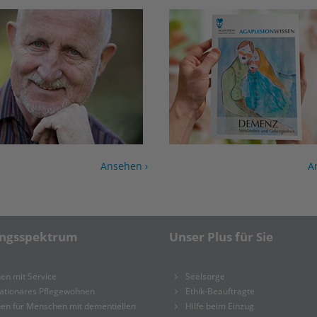
Ansehen ›
A
ungsspektrum
Unser Plus für Sie
en mit Service
Seelsorge
tationäres Pflegewohnen
Ethik-Beauftragte
en für Menschen mit dementiellen
Hilfe beim Einzug