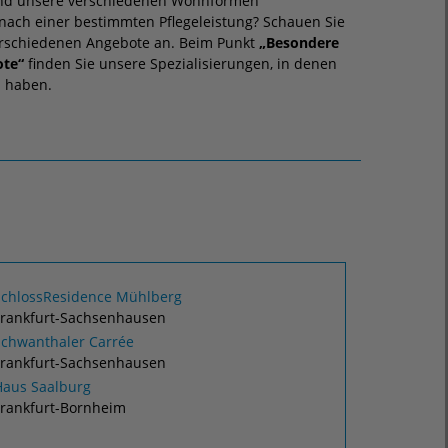
nd unsere verschiedenen Wohnformen
ach einer bestimmten Pflegeleistung? Schauen Sie
rschiedenen Angebote an. Beim Punkt
„Besondere
ote“
finden Sie unsere Spezialisierungen, in denen
 haben.
SchlossResidence Mühlberg
Frankfurt-Sachsenhausen
Schwanthaler Carrée
Frankfurt-Sachsenhausen
Haus Saalburg
Frankfurt-Bornheim