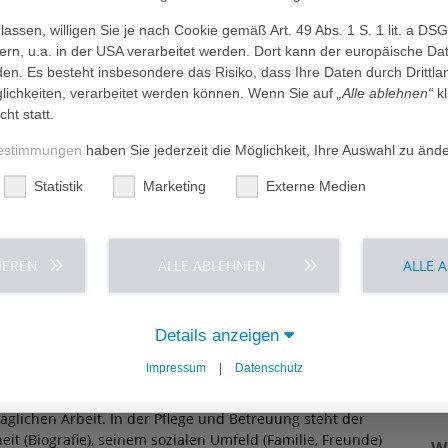
seplan stehen Wahlmenüs, Schon- und Diätkost und
assen, willigen Sie je nach Cookie gemäß Art. 49 Abs. 1 S. 1 lit. a DS
dern, u.a. in der USA verarbeitet werden. Dort kann der europäische Da
den. Es besteht insbesondere das Risiko, dass Ihre Daten durch Dritt
ichkeiten, verarbeitet werden können. Wenn Sie auf
„Alle ablehnen“
kl
cht statt.
Besondere Angebote & Leistungen
estimmungen
haben Sie jederzeit die Möglichkeit, Ihre Auswahl zu änd
Statistik
Marketing
Externe Medien
 Care
Christliche Begleitung
„Fit im Alte
IEREN
ALLE ABLEHNEN
ALLE 
nd Betreuung von Menschen mit Demenz. In allen
ne Wohnbereiche für Menschen mit dementiellen
ausgemeinschaft strukturiert und ganz auf die
Details anzeigen
ziell erkrankten, mobilen Bewohner:innen zugeschnitten
Impressum
|
Datenschutz
rtrautheit und Sicherheit. Zuwendung, Toleranz und
äglichen Arbeit. In der Pflege und Betreuung steht der
t (Biografie), seinem sozialen Umfeld (Familie, Freunde)
„W