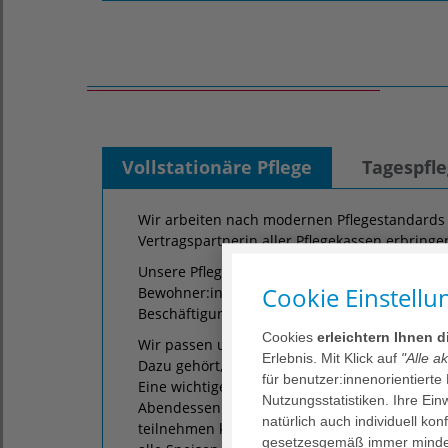
Vollstationäre Pflege
Tagespfl
Wir arbeiten nach modernen Pflegestandards
Vertragspartnerin aller Pflegekassen erbringe
Unsere Pflege ist ganzheitlich und aktivieren
Cookie Einstellu
Bewohner:innen erhalten, ihre Selbstständig
Beschäftigungsprogrammen viele Anregungen 
Cookies
erleichtern Ihnen 
Wir passen uns dem Tagesrhythmus unserer 
Erlebnis. Mit Klick auf
"Alle a
Dazu gehört, dass wir sie ausschlafen lassen 
für benutzer:innenorientierte
Eine wichtige Rolle spielen im Tagesablauf au
Nutzungsstatistiken. Ihre Ei
Abendessen in den Wohnküchen oder – falls
natürlich auch individuell kon
teilnehmen kann – auch im privaten Zimmer 
gesetzesgemäß immer mindes