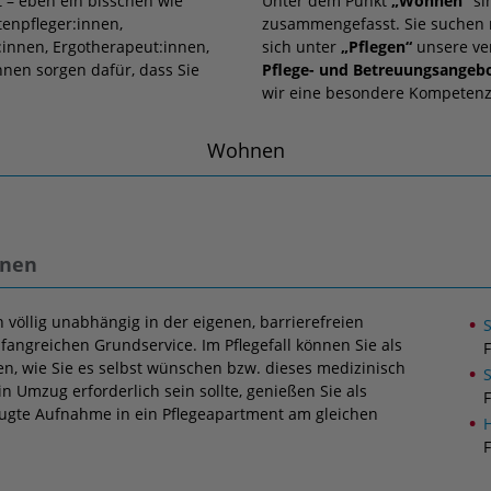
t – eben ein bisschen wie
Unter dem Punkt
„Wohnen“
si
enpfleger:innen,
zusammengefasst. Sie suchen n
r:innen, Ergotherapeut:innen,
sich unter
„Pflegen“
unsere ve
nen sorgen dafür, dass Sie
Pflege- und Betreuungsangeb
wir eine besondere Kompetenz
Wohnen
hnen
 völlig unabhängig in der eigenen, barrierefreien
angreichen Grundservice. Im Pflegefall können Sie als
n, wie Sie es selbst wünschen bzw. dieses medizinisch
in Umzug erforderlich sein sollte, genießen Sie als
ugte Aufnahme in ein Pflegeapartment am gleichen