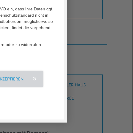
GVO ein, dass Ihre Daten ggf.
tenschutzstandard nicht in
landbehörden, möglicherweise
icken, findet die vorgehend
ern oder zu widerrufen.
r“
AKZEPTIEREN
AGAPLESION OBERIN MARTHA KELLER HAUS
Frankfurt-Sachsenhausen
AGAPLESION SCHWANTHALER CARRÉE
Frankfurt-Sachsenhausen
AGAPLESION HAUS SAALBURG
Frankfurt-Bornheim
ohnen mit Demenz“