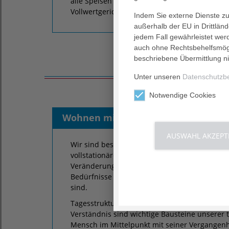
alle Speisen täglich frisch zu. Auf dem Spei
Vollwertgerichte.
Indem Sie externe Dienste zul
außerhalb der EU in Drittlän
jedem Fall gewährleistet wer
auch ohne Rechtsbehelfsmögl
beschriebene Übermittlung ni
Unter unseren
Datenschutzb
Notwendige Cookies
Wohnen mit Demenz
Palliativ
AUSWAHL AKZEPT
Wir sind besonders erfahren in der Pflege u
vollstationären Pflegeheimen bestehen eige
Veränderungen, die nach dem Prinzip einer H
Bedürfnisse und Gewohnheiten unserer demen
sind.
Tagesstrukturierende Aktivitäten schaffen Ve
Verständnis sind wichtige Bausteine unserer t
Mensch im Mittelpunkt mit seiner Vergangenhei