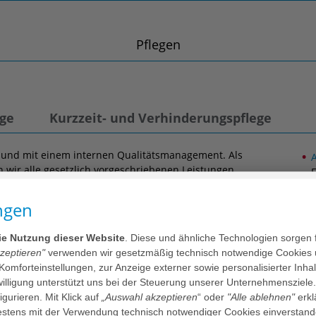
Pflegen
ege
Kurzzeit- und Verhinderungspflege
 und mit einem internen Qualitätsmanagement. Als
n wir alle gesetzlich vorgeschriebenen Leistungen.
d. Wir wollen vorhandene Fähigkeiten unserer
ngen
keit fördern und ihnen mit unseren Unterhaltungs- und
und schöne Erlebnisse bieten.
die Nutzung dieser Website
. Diese und ähnliche Technologien sorgen 
Bewohnerinnen und Bewohner an und nicht umgekehrt.
kzeptieren"
verwenden wir gesetzmäßig technisch notwendige Cookies 
und das Frühstück zur gewünschten Uhrzeit bereitstellen.
 Komforteinstellungen, zur Anzeige externer sowie personalisierter Inh
ch die übrigen Mahlzeiten. Wir servieren das Mittag- und
nwilligung unterstützt uns bei der Steuerung unserer Unternehmensziele
 jemand an den gemeinsamen Mahlzeiten nicht
figurieren. Mit Klick auf
„Auswahl akzeptieren
“ oder
"Alle ablehnen"
erkl
der Bewohner:in. Unsere hauseigenen Küchen bereiten
tens mit der Verwendung technisch notwendiger Cookies einverstand