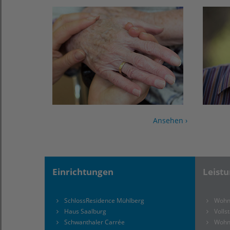
Ansehen ›
Einrichtungen
Leist
SchlossResidence Mühlberg
Wohn
Haus Saalburg
Volls
Schwanthaler Carrée
Wohn