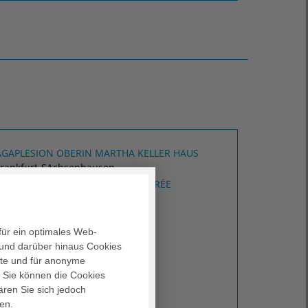
AGAPLESION OBERIN MARTHA KELLER HAUS
Frankfurt-SAchsenhausen
AGAPLESION SCHWANTHALER CARRÉE
Frankfurt-Sachsenhausen
AGAPLESION HAUS SAALBURG
Frankfurt-Bornheim
für ein optimales Web-
und darüber hinaus Cookies
alte und für anonyme
. Sie können die Cookies
ären Sie sich jedoch
en.