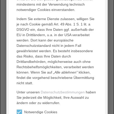
mindestens mit der Verwendung technisch
Szerénke Darabpour, Hausleitung des AGAPLESION HAUS
notwendiger Cookies einverstanden.
SAALBURG, hatte interimsmäßig die Hausleitung von
Florian Scheib übernommen, der als AGAPLESION
Indem Sie externe Dienste zulassen, willigen Sie
Geschäftsführer in die Region Heidelberg wechselte. Sie
je nach Cookie gemäß Art. 49 Abs. 1 S. 1 lit. a
übergibt den symbolischen Staffelstab nun an ihre
DSGVO ein, dass Ihre Daten ggf. außerhalb der
Nachfolgerin und freut sich auf die weitere gemeinsame
EU in Drittländern, u.a. in der USA verarbeitet
Zusammenarbeit. „Szerénke Darabpour hat als
werden. Dort kann der europäische
Interimsleitung das AGAPLESION OBERIN MARTHA
Datenschutzstandard nicht in jedem Fall
KELLER HAUS ausgezeichnet geführt, die Prozesse klar
gewährleistet werden. Es besteht insbesondere
strukturiert und auch den Wechsel der
das Risiko, dass Ihre Daten durch
Pflegedienstleitung zum 1. Januar 2026 hervorragend
Drittlandbehörden, möglicherweise auch ohne
begleitet. Ich bedanke mich sehr herzlich bei ihr und
Rechtsbehelfsmöglichkeiten, verarbeitet werden
auch bei Natasa Matic, als Pflegedienstleitung, für das
können. Wenn Sie auf
„Alle ablehnen“
klicken,
enorme Engagement und die inspirierende
findet die vorgehend beschriebene Übermittlung
Zusammenarbeit“, so Hannelore Rexroth.
nicht statt.
Unter unseren
Datenschutzbestimmungen
haben
Sie jederzeit die Möglichkeit, Ihre Auswahl zu
ändern oder zu widerrufen.
Notwendige Cookies