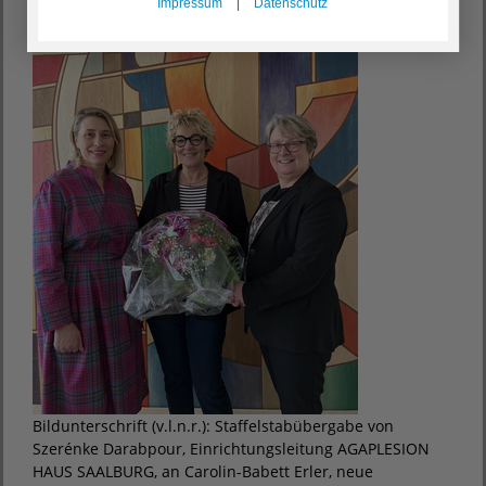
Impressum
|
Datenschutz
Bildunterschrift (v.l.n.r.): Staffelstabübergabe von
Szerénke Darabpour, Einrichtungsleitung AGAPLESION
HAUS SAALBURG, an Carolin-Babett Erler, neue