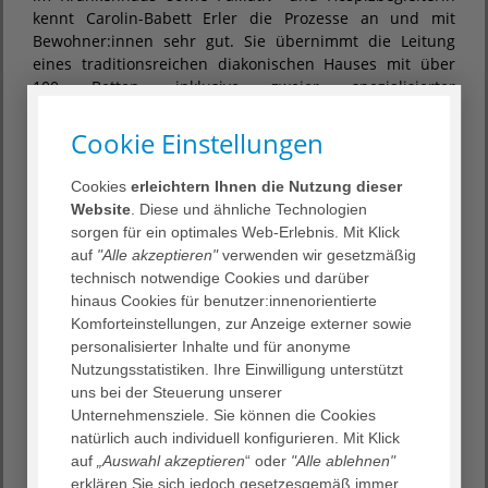
kennt Carolin-Babett Erler die Prozesse an und mit
Bewohner:innen sehr gut. Sie übernimmt die Leitung
eines traditionsreichen diakonischen Hauses mit über
100 Betten, inklusive zweier spezialisierter
Demenzbereiche für mobile als auch
schwerstpflegebedürftige Bewohner:innen sowie einer
Cookie Einstellungen
angeschlossenen spezialisierten Tagespflege für Gäste
mit demenziellen Einschränkungen.
Cookies
erleichtern Ihnen die Nutzung dieser
Website
. Diese und ähnliche Technologien
sorgen für ein optimales Web-Erlebnis. Mit Klick
„Wir freuen uns, mit Carolin-Babett Erler ein neues
auf
"Alle akzeptieren"
verwenden wir gesetzmäßig
Mitglied im Leitungsteam gewonnen zu haben, die sich
technisch notwendige Cookies und darüber
mit Professionalität, Einfühlungsvermögen und
hinaus Cookies für benutzer:innenorientierte
Kompetenz den kommenden Herausforderungen stellt.
Komforteinstellungen, zur Anzeige externer sowie
So wird sie mit ihrem interdisziplinären Wissen und ihrer
personalisierter Inhalte und für anonyme
Kreativität den vielfältigen Aufgaben und Projekten im
Nutzungsstatistiken. Ihre Einwilligung unterstützt
AGAPLESION OBERIN MARTHA KELLER HAUS motiviert
uns bei der Steuerung unserer
begegnen. Wir wünschen ihr einen erfolgreichen Start
Unternehmensziele. Sie können die Cookies
und Gottes reichen Segen“, so Hannelore Rexroth,
natürlich auch individuell konfigurieren. Mit Klick
Geschäftsführerin der AGAPLESION MARKUS DIAKONIE.
auf
„Auswahl akzeptieren
“ oder
"Alle ablehnen"
erklären Sie sich jedoch gesetzesgemäß immer