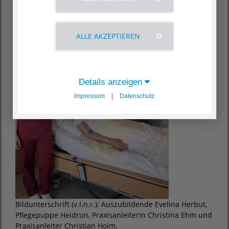
ALLE AKZEPTIEREN
Details anzeigen
Impressum
|
Datenschutz
Bildunterschrift (v.l.n.r.): Auszubildende Evelina Herbut,
Pflegepuppe Heidrun, Praxisanleiterin Christina Ehm und
Praxisanleiter Christian Hoim.