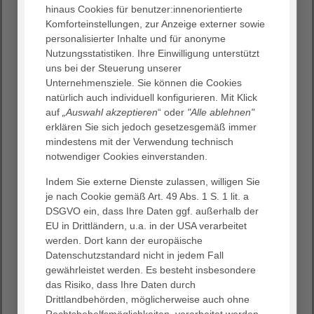
oftmals Mütter, lässt sich so die Vereinbarkeit von Familie
hinaus Cookies für benutzer:innenorientierte
und Beruf besser ermöglichen“.
Komforteinstellungen, zur Anzeige externer sowie
Die in Vollzeit regulär absolvierte Ausbildung umfasst
personalisierter Inhalte und für anonyme
drei Jahre. Im ersten Lehrjahr gibt es ein
Nutzungsstatistiken. Ihre Einwilligung unterstützt
Orientierungsjahr mit einem kontinuierlichen Wechsel
uns bei der Steuerung unserer
zwischen schulischen und praktischen Phasen. Das
Unternehmensziele. Sie können die Cookies
zweite Lehrjahr umfasst die Praxiseinsätze in der
natürlich auch individuell konfigurieren. Mit Klick
ambulanten Pflege, der Pädiatrie, der Akutpflege im
auf
„Auswahl akzeptieren
“ oder
"Alle ablehnen"
Krankenhaus und die stationäre Langzeitpflege in der
erklären Sie sich jedoch gesetzesgemäß immer
Altenpflege. Im dritten und letzten Lehrjahr folgt dann
mindestens mit der Verwendung technisch
noch ein Einsatz in der Psychiatrie sowie die
notwendiger Cookies einverstanden.
Vertiefungseinsätze.
Damit all das auch in einem Teilzeitmodell möglich ist,
Indem Sie externe Dienste zulassen, willigen Sie
wird die Ausbildungszeit auf vier Jahre verlängert. Die
je nach Cookie gemäß Art. 49 Abs. 1 S. 1 lit. a
Auszubildenden arbeiten hierbei 25h pro Woche. Die
DSGVO ein, dass Ihre Daten ggf. außerhalb der
reduzierte Stundenzahl wird von allen Praxisstellen
EU in Drittländern, u.a. in der USA verarbeitet
mitgetragen.
werden. Dort kann der europäische
„Wir arbeiten mit kooperierenden Pflegeschulen
Datenschutzstandard nicht in jedem Fall
zusammen, die alle zwei Jahre eine Teilzeitausbildung
gewährleistet werden. Es besteht insbesondere
ermöglichen“, so Christina Ehm.
das Risiko, dass Ihre Daten durch
Drittlandbehörden, möglicherweise auch ohne
Die aktuelle Altersstruktur der Auszubildenden in Teilzeit