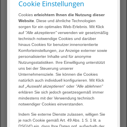
Cookie Einstellungen
24. Januar 2024
Cookies
erleichtern Ihnen die Nutzung dieser
Website
. Diese und ähnliche Technologien
Frankfurt, 24. Januar 2024 – Das neue Jahr beginnt mit
sorgen für ein optimales Web-Erlebnis. Mit Klick
einem festlichen Neujahrsempfang, der nicht nur auf
auf
"Alle akzeptieren"
verwenden wir gesetzmäßig
das vergangene Jahr zurückblickt, sondern auch eine
technisch notwendige Cookies und darüber
exklusive Lesung von Erich Niederdorfer präsentiert.
hinaus Cookies für benutzer:innenorientierte
Komforteinstellungen, zur Anzeige externer sowie
personalisierter Inhalte und für anonyme
Nutzungsstatistiken. Ihre Einwilligung unterstützt
uns bei der Steuerung unserer
Unternehmensziele. Sie können die Cookies
natürlich auch individuell konfigurieren. Mit Klick
Auf dem Neujahrsempfang am 31.01.24 wird gemeinsam
auf
„Auswahl akzeptieren
“ oder
"Alle ablehnen"
auf die Höhepunkte und Herausforderungen des
erklären Sie sich jedoch gesetzesgemäß immer
vergangenen Jahres geblickt und ein Ausblick auf das
mindestens mit der Verwendung technisch
kommende Jahr 2024 gegeben. Die Gäste erwartet eine
notwendiger Cookies einverstanden.
feierliche Atmosphäre, begleitet von kleinen
Köstlichkeiten und erfrischenden Getränken. Auch
Indem Sie externe Dienste zulassen, willigen Sie
Bornheims Stadtbezirksvorsteher Dr. Martin Ried wird
je nach Cookie gemäß Art. 49 Abs. 1 S. 1 lit. a
vor Ort sein.
DSGVO ein, dass Ihre Daten ggf. außerhalb der