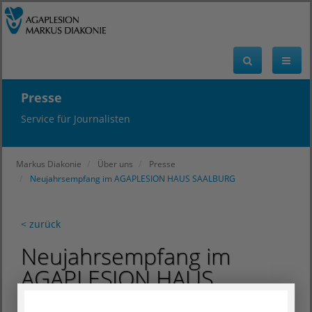
Presse
Service für Journalisten
Markus Diakonie
Über uns
Presse
Neujahrsempfang im AGAPLESION HAUS SAALBURG
< zurück
Neujahrsempfang im
AGAPLESION HAUS
SAALBURG