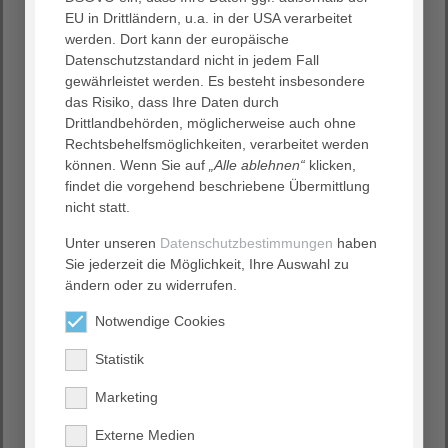
EU in Drittländern, u.a. in der USA verarbeitet
Höhepunkt des Abends wird eine Lesung von Erich
werden. Dort kann der europäische
Niederdorfer sein, der seinen neuen Kriminalroman
Datenschutzstandard nicht in jedem Fall
„Villa Rosina“ vorstellt. Das Haus Saalburg diente der
gewährleistet werden. Es besteht insbesondere
„Villa Rosina“ als Kulisse. Erich Niederdorfer wurde 1957
das Risiko, dass Ihre Daten durch
im Salzkammergut in Oberösterreich geboren und lebt
Drittlandbehörden, möglicherweise auch ohne
seit 2001 in Frankfurt am Main. Neben seiner
Rechtsbehelfsmöglichkeiten, verarbeitet werden
ehrenamtlichen Tätigkeit als
können. Wenn Sie auf
„Alle ablehnen“
klicken,
Kirchenvorstandsvorsitzender in Bornheim und Tätigkeit
findet die vorgehend beschriebene Übermittlung
als Autor bei einer lokalen Zeitung verfasst Erich
nicht statt.
Niederdorfer Kurzgeschichten, Kinderabenteuer,
Humoriges für die Bühne und Kriminalgeschichten.
Unter unseren
Datenschutzbestimmungen
haben
Sie jederzeit die Möglichkeit, Ihre Auswahl zu
Wir laden Sie herzlich ein, an diesem besonderen Abend
ändern oder zu widerrufen.
teilzunehmen und gemeinsam mit uns das neue Jahr zu
begrüßen.
Notwendige Cookies
Statistik
Marketing
Externe Medien