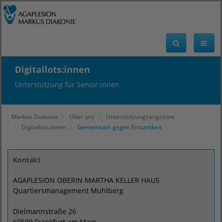
Digitallots:innen
Unterstützung für Senior:innen
Markus Diakonie
Über uns
Unterstützungsangebote
Digitallots:innen
Gemeinsam gegen Einsamkeit
Kontakt
AGAPLESION OBERIN MARTHA KELLER HAUS
Quartiersmanagement Mühlberg
Dielmannstraße 26
60599 Frankfurt am Main