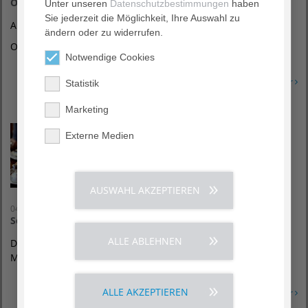
Oktoberfest
Unter unseren
Datenschutzbestimmungen
haben
Sie jederzeit die Möglichkeit, Ihre Auswahl zu
AKTIONSWOCHEN ÄLTERWERDEN
ändern oder zu widerrufen.
O'zapft is!“
Notwendige Cookies
Erfahren Sie mehr
Statistik
Marketing
Externe Medien
AUSWAHL AKZEPTIEREN
04. Oktober 2026
Sonntagsbrunch Oktober
ALLE ABLEHNEN
Der Sonntagsbrunch findet immer am ersten Sonntag des
Monats statt
ALLE AKZEPTIEREN
Erfahren Sie mehr