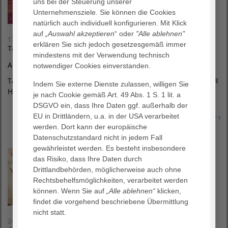
uns bei der Steuerung unserer
Unternehmensziele. Sie können die Cookies
natürlich auch individuell konfigurieren. Mit Klick
auf
„Auswahl akzeptieren
“ oder
"Alle ablehnen"
17. September 2026
erklären Sie sich jedoch gesetzesgemäß immer
Tag der offenen Tür
mindestens mit der Verwendung technisch
AKTIONSWOCHEN ÄLTERWERDEN
notwendiger Cookies einverstanden.
Tag der offenen Tür im AGAPLESION OBERIN MARTHA KELLER
Indem Sie externe Dienste zulassen, willigen Sie
HAUS
je nach Cookie gemäß Art. 49 Abs. 1 S. 1 lit. a
DSGVO ein, dass Ihre Daten ggf. außerhalb der
EU in Drittländern, u.a. in der USA verarbeitet
Erfahren Sie mehr
werden. Dort kann der europäische
Datenschutzstandard nicht in jedem Fall
gewährleistet werden. Es besteht insbesondere
das Risiko, dass Ihre Daten durch
Drittlandbehörden, möglicherweise auch ohne
Rechtsbehelfsmöglichkeiten, verarbeitet werden
können. Wenn Sie auf
„Alle ablehnen“
klicken,
findet die vorgehend beschriebene Übermittlung
nicht statt.
24. September 2026